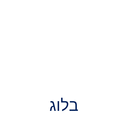
מַתָן
פורטל הורים
קישורים מהירים
ם
אומנויות ופעילויות
אנשי אקדמיה
קבלה
א
בלוג