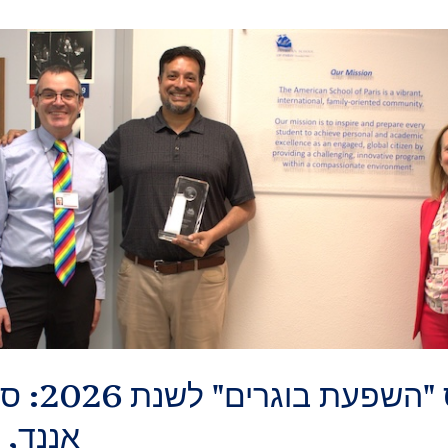
זוכה פרס "
אננד, מח