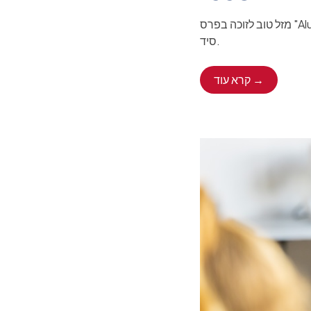
מזל טוב לזוכה בפרס "Alumni Impact Award" לשנה זו, סיד אננד, בוגר מחזור 1993! המשיכו לקרוא כדי ללמוד עוד על
סיד.
קרא עוד →