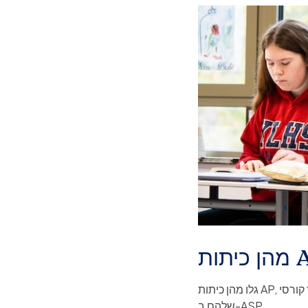
גלו מהן כיתות AP, כיצד קורסי AP תורמים לקבלה לאוניברסיטה, וכיצד התלמידים מתאימים אישית את מסלולי הלימודים
שלהם ב-ASP.