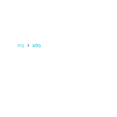
וֹדוֹת
בלוג
בַּיִת