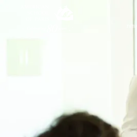
וֹדוֹת