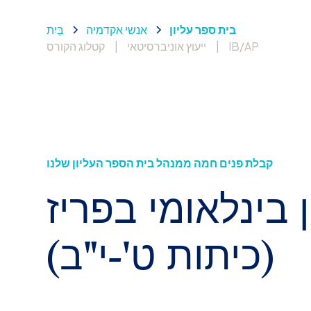
בית ספר עליון
אנשי אקדמיה
בַּיִת
IB/AP
|
ייעוץ אוניברסיטאי
|
קטלוג הקורס
קבלת פנים חמה ממנהל בית הספר העליון שלנו
 בינלאומי בפריז
(כיתות ט'-י"ב)