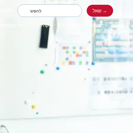
שאל →
לִקְנוֹת
תוכניות אנגלית וחגים
קהילה
חיי סטודנטי