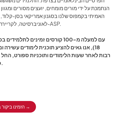
הפרטיים הבינלאומיים בצרפת. התלמידים משגשגי
הנתמכת על ידי מורים מומחים, יועצים מסורים ומגוון
האמיתי בקמפוס שלנו בסגנון אמריקאי בסן-קלוד,
לאוניברסיטה, לקריירה עתידית ולחיים שמעבר ל-ASP.
18), אנו גאים להציע תוכנית לימודים עשירה ו
רבות לאחר שעות הלימודים ותוכניות ספורט, החל מ
ספורט של האוניברסיטה.
הזמינו ביקור בקמפוס או ביקור וירטואלי →