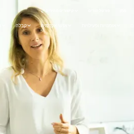
מַתָן
פורטל הורים
קישורים מהירים
ם
אומנויות ופעילויות
אנשי אקדמיה
קבלה
א