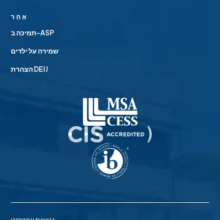
אַחֵר
תמיכה ב-ASP
שמירה על ילדים
הצהרת DEIJ
נגישות אינטרנט