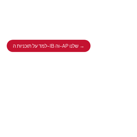
למעלה מ-90%
מהכיתה של 2024
השתתפו בתוכניות
השמה המתקדם או הבגרות הבינלאומיות והשיגו תוצאות
יוצאות דופן:
למד על תוכניות ה-IB וה-AP שלנו →
100%
שיעור מעבר בדיפלומה של IB
34.6
ציון IB Diploma ממוצע