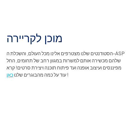
פנינגהן
לויולה מרימאונט
אוניברסיטאי קולג' בלונדון
IE ספרד
בית הספר החדש- פרסונס
אוניברסידאד אירופה
אוניברסיטת צפון מזרח
בוקוני
אוניברסיטת טולאן
מוכן לקריירה
פוליטכניקו די מילאנו
אוניברסיטת קליפורניה - ברקלי
מכללת אוניברסיטת אמסטרדם
אוניברסיטת מרילנד
אוניברסיטת מאסטריכט
הסטודנטים שלנו מצטרפים אלינו מכל העולם, והשכלת ה-ASP
אוניברסיטת מישיגן
אוניברסיטת אמסטרדם
שלהם מכשירה אותם למשרות במגוון רחב של תחומים, החל
אוניברסיטת דרום קליפורניה
מפיננסים ועיצוב אופנה ועד פיתוח תוכנה ויצירת סרטים! קרא
אוניברסיטת חרונינגן
וויליאם ומרי
!
עוד על כמה מהבוגרים שלנו
כאן
אוניברסיטת סנט גאלן
תוצאות IB ו-AP יוצאות דופן
מוכן להצלחה