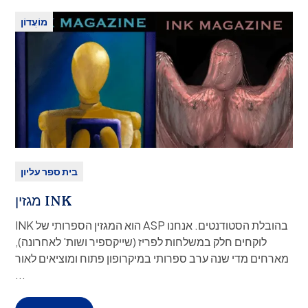
בית הספר Jyoti לילדים נכים ברישקש, הודו וכן המרכז הרפואי
מוֹעֲדוֹן
Luxman Jhula, המטפל באנשים עם צרעת. המטרות כוללות
מתן תמיכה רבה ככל האפשר לשני המוסדות הללו ולמידה על
הודו ותרבותה, כמו גם כיצד לבצע שירות קהילתי.
תשלום: אין
בית ספר עליון
מגזין INK
INK הוא המגזין הספרותי של ASP בהובלת הסטודנטים. אנחנו
לוקחים חלק במשלחות לפריז (שייקספיר ושות' לאחרונה),
מארחים מדי שנה ערב ספרותי במיקרופון פתוח ומוציאים לאור
מגזין המכיל צילומי סטודנטים, שירה, סיפורת קצרה, חיבורים,
...
סיפורים גרפיים וכו'.
כיתות: ט'-יב'