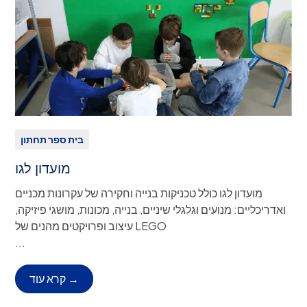
ולטפל בנושאים המשפיעים במיוחד על נשים אפריקאיות
צעירות.
תשלום:
אין
בית ספר תחתון
מועדון לגו
מועדון לגו כולל טכניקות בנייה וחקירה של עקרונות מכניים
ואדריכליים: מנועים וגלגלי שיניים, בנייה, מכונות, מושגי פיזיקה,
עיצוב ופרויקטים מהנים של LEGO
K5–כיתה 2
כיתות:
...
פיטורים:
איסוף מספריית בית הספר התחתון על ידי
הורה/אפוטרופוס, או שירות אוטובוסים.
קרא עוד →
זמן מפגש:
ימי שני, 15:30-17:00