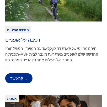
חטיבת הביניים
רכיבה על אופניים
תיהנו מהיופי של
פארק דה סן קלאוד
עם המועדון הפעיל הזה!
תוכנית ה-ASP החדשה שלנו לאופניים משתרעת מעבר לבית
הספר ואל פעילות אחר הצהריים המהנה הזו.
כיתות: ו'-ח'
...
פיטורים:
יציאה עצמאית מהקמפוס (תחבורה ציבורית או
משפחתית), או שירות אוטובוס ASP.
קרא עוד →
מנחי הפקולטה:
מר רדשו
זמן מפגש:
ימי חמישי, 15:45-17:00
תיאור המועדון:
תיהנו מהיופי של פארק דה סן-קלאוד עם
אָמָנוּת
המועדון הפעיל הזה! תוכנית ה-ASP החדשה שלנו לאופניים
משתרעת מעבר לבית הספר ואל פעילות אחר הצהריים המהנה