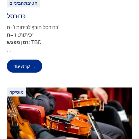
חטיבת הביניים
כַּדוּרסַל
כדורסל חורף לכיתות ו'-ח'
כיתות: ו'-ח'
TBD
זמן מפגש:
איסוף על ידי הורה/אפוטרופוס או שירות אוטובוס.
פיטורים:
...
תשלום:
ללא עלות
קרא עוד →
מוּסִיקָה