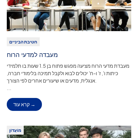
חטיבת הביניים
מעבדה למדעי הרוח
מעבדת מדעי הרוח מציעה מפגש פתוח בן 1.5 שעות בו תלמידי
כיתות ו', ז' ו-ח' יכולים לבוא ולקבל תמיכה בלימודי חברה,
אנגלית, מדעים או שיעורים אחרים לפי הצורך.
כיתות: ו'-ח'
...
פיטורים:
יציאה עצמאית מהקמפוס (תחבורה ציבורית או
משפחתית), או שירות אוטובוס ASP.
קרא עוד →
זמן מפגש:
שלישי ורביעי (15:30-17:00)
מיקום:
4102
מנחים בפקולטה:
מר טיטרינגטון, גב' מוהר
מוֹעֲדוֹן
תיאור המועדון:
המעבדה למדעי הרוח מציעה מפגש פתוח בן