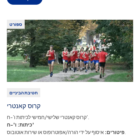
פיטורים:
איסוף על ידי הורה/אפוטרופוס או שירות אוטובוס.
פעילות זו מתקיימת מחוץ לקמפוס והסטודנטים מקבלים הסעות
ASP אל האימון וממנו.
ספּוֹרט
TBD
זמן מפגש:
תיאור המועדון:
הטניס מציע הדרכה מחוץ לקמפוס בצרפתית
על ידי מדריכים ותיקים מאקדמיית השחקנים לטניס, ומעניקים
לסטודנטים חוויה תרבותית עשירה בנוסף למומחיות בטניס.
הסעות ניתנות בין בתי המשפט לבית הספר.
תשלום:
150 אירו
חטיבת הביניים
קרוס קאנטרי
קרוס קאנטרי שלישי/חמישי לכיתות ו'-ח'.
כיתות: ו'-ח'
איסוף על ידי הורה/אפוטרופוס או שירות אוטובוס.
פיטורים:
זמן מפגש:
15:45-17:00, ימי שלישי וחמישי
...