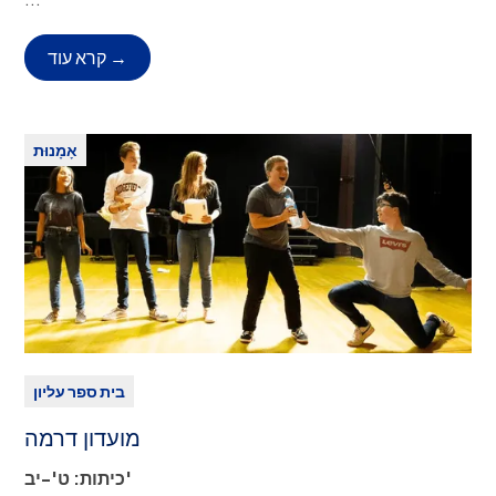
תיאור המועדון:
רצים, קח את הסימנים שלך! קרוס קאנטרי
חזרה כדי לתת לכולם, החל לרצים מתחילים ועד מנוסים, את
קרא עוד →
ההזדמנות לבנות את הכוח, המהירות והסיבולת שלהם.
תשלום:
חינם
אָמָנוּת
בית ספר עליון
מועדון דרמה
כיתות: ט'-יב'