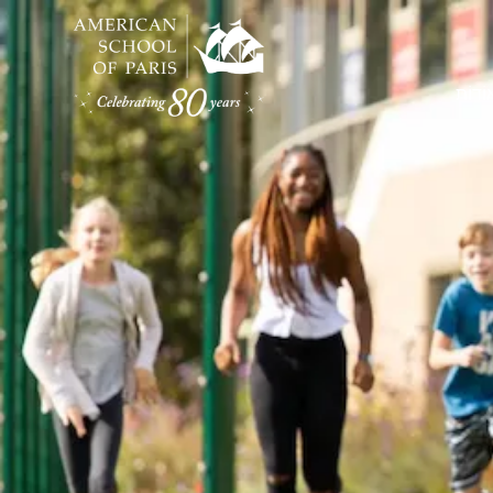
וֹדוֹת