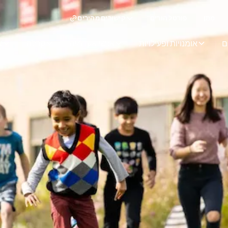
מַתָן
פורטל הורים
קישורים מהירים
ם
אומנויות ופעילויות
אנשי אקדמיה
קבלה
א