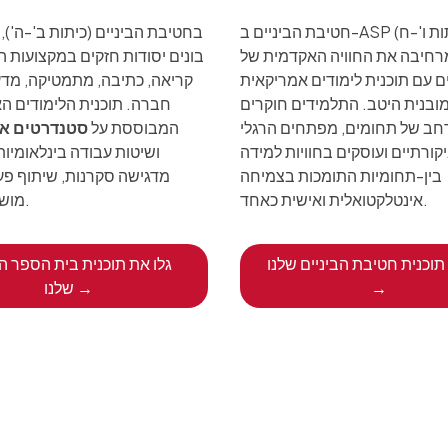
חטיבת הביניים ב-ASP (כיתות ו'-ח')
בחטיבת הביניים (כיתות ב'-ה'),
רחיבה את החוויה האקדמית של
בונים יסודות חזקים במקצועות ה
 עם תוכנית לימודים אמריקאית
קריאה, כתיבה, מתמטיקה, מדעי
ובנית היטב. התלמידים חוקרים
חברה. תוכנית הלימודים ה
רחב של תחומים, מפתחים הרגלי
המבוססת על
סטנדרטים א
ורתיים ועוסקים בחוויות למידה
ושיטות עבודה בינלאומיות
בין-תחומיות התומכות בצמיחה
מדגישה סקרנות, שיתוף פע
אינטלקטואלית ואישית כאחד.
מושגית עמוקה.
תוכנית חטיבת הביניים שלנו
גלו את תוכנית בית הספר הי
→
שלנו →