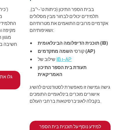
בבית הספר התיכון (כיתות ט'-י"ב),
תלמידים יכולים לבחור מבין מסלולים
מ
אקדמיים מרובים התואמים את מטרותיהם
התלמידים
ושאיפותיהם:
מקיפה ומ
מגוון 
תוכנית הדיפלומה הבינלאומית (IB)
חשיבה ביק
השמה מתקדמים (AP)
קורסי
IB ו-AP
שילוב של
תעודת בית הספר התיכון
האמריקאית
גלו את 
גישה גמישה זו מאפשרת לסטודנטים להשיג
אישורים מוכרים בינלאומיים התומכים
בקבלה לאוניברסיטאות ברחבי העולם.
למידע נוסף על תוכנית בית הספר