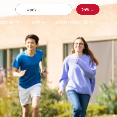
שאל →
לִקְנוֹת
תוכניות אנגלית וחגים
קהילה
חיי סטודנטי