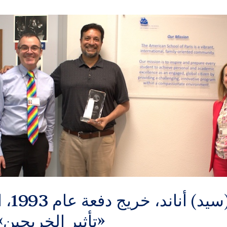
سيدهارث
«تأثير الخريجين» لع