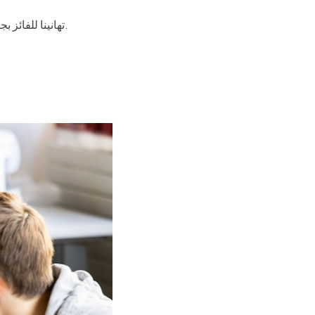
تهانينا للفائز بجائزة «تأثير الخريجين» لهذا العام، سيد أناند من دفعة عام 1993! تابع القراءة لمعرفة المزيد عن سيد.