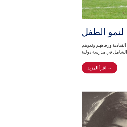
ة لنمو الطفل
القيادية ورفاههم ونموهم
اقرأ المزيد →