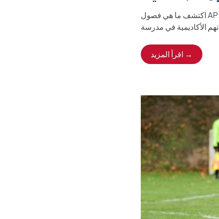
اكتشف ما هي فصول AP، وكيف تدعم دورات «الالتحاق المتقدم» (Advanced Placement) عملية القبول الجامعي،
اقرأ المزيد →