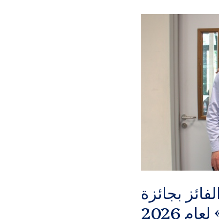
 (سيد) أناند، خريج دفعة عام 1993، الفائز بجائزة
ام 2026