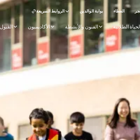
جر
العطاء
بوابة الوالدين
الروابط السريعة
لحياة الطلابية
الفنون والأنشطة
الأكاديميون
القبول