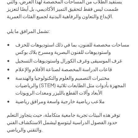
يستفيد الطلاب من المساحات المخصصة لهذا الغرض، والتي
صُممت ليس فقط لتحقيق التميز الأكاديمي، بل أيضًا لتعزيز
الإبداع والتعاون والرفاهية البدنية لجميع الفئات العمرية.
تشمل المرافق ما يلي:
مساحات مخصصة للفنون، بما في ذلك استوديوهات للخزف
واستوديوهات للفنون البصرية ومسرح بلاك بوكس
غرف الموسيقى وغرف الكورال واستوديوهات التسجيل
قاعات الدراسة المخصصة لصناعة الأفلام والإعلام
مختبرات التصميم والعلوم والتكنولوجيا والهندسة
والرياضيات (STEM) المجهزة بأدوات مثل الطابعات ثلاثية
الأبعاد وآلات القطع بالليزر ومعدات الروبوتات
ملاعب رياضية خارجية واسعة ومرافق رياضية
توفر هذه البيئات تجربة جامعية متكاملة، حيث يتجاوز التعلم
حدود الفصول الدراسية ليتوسع ليشمل الاستكشاف الفني
والتقني والرياضي.