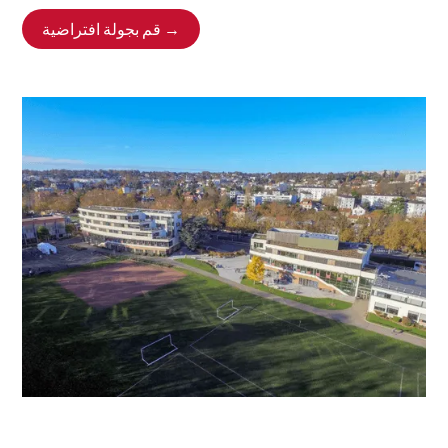
قم بجولة افتراضية →