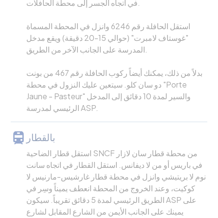
في اتجاه الجسر إلى محطة الحافلات.
استقل الحافلة رقم 6246 وانزل في المحطة المسماة
"غوستاف لامبرت" (حوالي 15-20 دقيقة) ويقع مدخل
المدرسة على الجانب الآخر من الطريق.
بدلاً من ذلك، يمكنك أيضاً ركوب الحافلة رقم 467 من بونت
دو سان كلو. سيتعين عليك النزول في محطة "Porte
Jaune - Pasteur" والسير لمدة 10 دقائق إلى المدخل
الرئيسي لمدرسة ASP.
بالقطار
استقل قطار الضاحية SNCF من محطة قطار سان لازار
في باريس أو من لا ديفانس. استقل القطار في اتجاه سانت
نوم لا بريتيشي وانزل في محطة قطار غارشيس-مارنيس لا
كوكيت، وعند الخروج من المحطة انعطف يميناً وسِر في
الطريق الرئيسي لمدة 5 دقائق تقريباً. سيكون ASP على
يمينك على الجانب الأيمن من الشارع المقابل لشارع