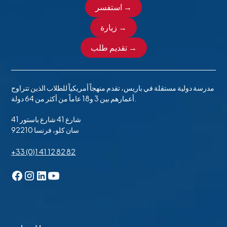
استفسر →
زيارة →
تقديم طلب →
مدرسة دولية مستقلة في باريس، تقدم منهجاً أمريكياً للطلاب الذين تتراوح
أعمارهم بين 3 و18 عاماً من أكثر من 64 دولة.
41 شارع 41 شارع باستور
92210 سان كلو، فرنسا
+33 (0)1 41 12 82 82