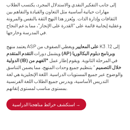
إلى جانب التفكير النقدي والاستدلال المجرد، يكتسب الطلاب
مهارات حياتية أساسية مثل التعاون والقيادة والتفاهم بين
الثقافات وإدارة الذات. ويُعزز هذا النهج الثقة بالنفس والمرونة
وعقلية إيجابية قائمة على "القدرة على الإنجاز"، مما يدعم النجاح
في المدرسة وخارجها.
على المعايير
ويغطي الصفوف من K3 إلى 12.
يعتمد منهج ASP
وبرنامج دبلوم البكالوريا
التقدم المتقدم (AP)
ويشمل دورات
في المرحلة الثانوية. ويقوم إطار عمل
"الفهم من
الدولية (IB)
خلال التصميم
" بتنظيم جميع وحدات المنهج، مما يضمن التناسق
والوضوح عبر جميع المستويات الدراسية. اللغة الإنجليزية هي لغة
التدريس الأساسية، ويدرس جميع الطلاب اللغة الفرنسية
بمستوى مناسب لمستوى إتقانهم.
استكشف خرائط مناهجنا الدراسية →