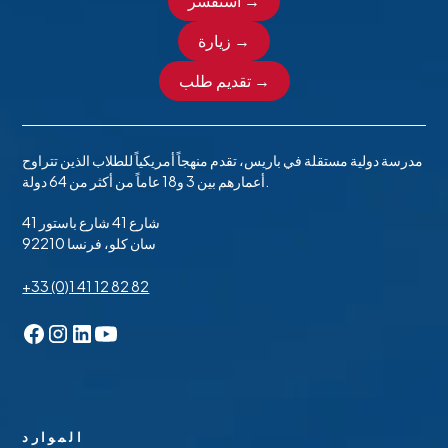
استفسر →
زيارة →
تقديم طلب →
مدرسة دولية مستقلة في باريس، تقدم منهجاً أمريكياً للطلاب الذين تتراوح
أعمارهم بين 3 و18 عاماً من أكثر من 64 دولة.
41 شارع 41 شارع باستور
92210 سان كلو، فرنسا
+33 (0)1 41 12 82 82
الموارد