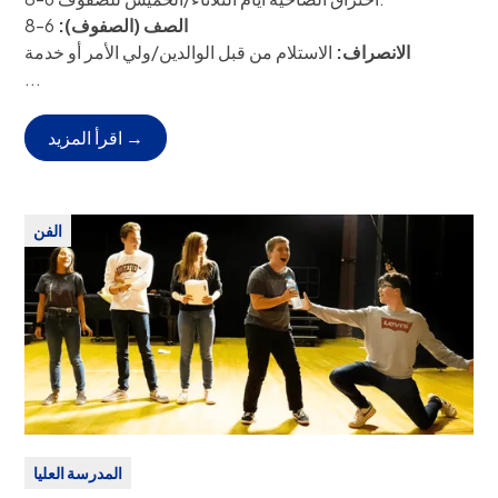
الصف (الصفوف):
6-8
الانصراف:
الاستلام من قبل الوالدين/ولي الأمر أو خدمة
الحافلات.
...
وقت الاجتماع:
3:45 - 5:00 مساءً، أيام الثلاثاء والخميس
وصف النادي:
أيها العدائون، خذوا علاماتكم! عاد نادي كروس
اقرأ المزيد →
كانتري ليمنح الجميع من المبتدئين إلى العدائين ذوي الخبرة
الفرصة لبناء قوتهم وسرعتهم وقدرتهم على التحمل.
الرسوم:
مجاناً
الفن
المدرسة العليا