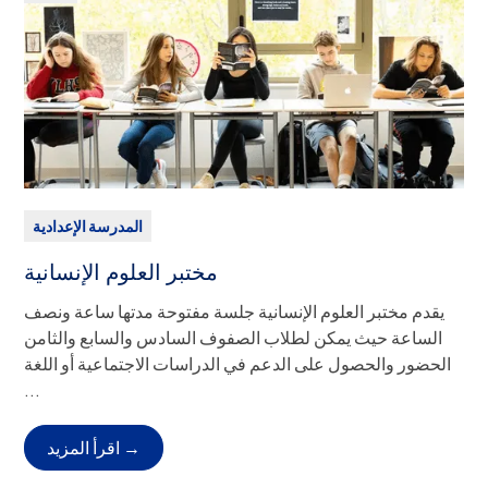
إعادة التدوير في المدارس ويعمل على تقليل استهلاك الورق
والمياه والكهرباء وغيرها من الموارد المماثلة. كما نقوم بجمع
التبرعات لمختلف المجموعات الخيرية كل عام.
الرسوم: لا يوجد
المدرسة الإعدادية
مختبر العلوم الإنسانية
يقدم مختبر العلوم الإنسانية جلسة مفتوحة مدتها ساعة ونصف
الساعة حيث يمكن لطلاب الصفوف السادس والسابع والثامن
الحضور والحصول على الدعم في الدراسات الاجتماعية أو اللغة
الإنجليزية أو العلوم أو غيرها من الصفوف حسب الحاجة.
...
الصف (الصفوف):
6-8
الانصراف:
المغادرة المستقلة من الحرم الجامعي (النقل العام أو
اقرأ المزيد →
العائلي)، أو خدمة حافلات ASP.