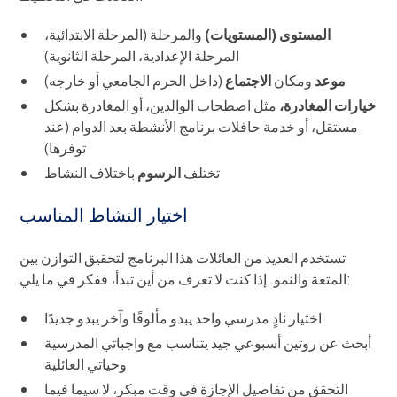
المستوى (المستويات)
والمرحلة (المرحلة الابتدائية،
المرحلة الإعدادية، المرحلة الثانوية)
موعد
ومكان
الاجتماع
(داخل الحرم الجامعي أو خارجه)
خيارات المغادرة،
مثل اصطحاب الوالدين، أو المغادرة بشكل
مستقل، أو خدمة حافلات برنامج الأنشطة بعد الدوام (عند
توفرها)
تختلف
الرسوم
باختلاف النشاط
اختيار النشاط المناسب
تستخدم العديد من العائلات هذا البرنامج لتحقيق التوازن بين
المتعة والنمو. إذا كنت لا تعرف من أين تبدأ، ففكر في ما يلي:
اختيار نادٍ مدرسي واحد يبدو مألوفًا وآخر يبدو جديدًا
أبحث عن روتين أسبوعي جيد يتناسب مع واجباتي المدرسية
وحياتي العائلية
التحقق من تفاصيل الإجازة في وقت مبكر، لا سيما فيما