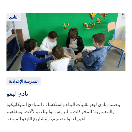
تعليمه. النادي موجود منذ عدة سنوات. وهدفه المباشر هو دعم
كيلفن حتى نهاية تعليمه الثانوي. وقد وسع النادي اهتماماته مؤخراً
النادي
لتمويل تعليم شابة ومعالجة القضايا التي تؤثر على الشابات
الأفريقيات بشكل خاص.
الرسوم:
لا يوجد
المدرسة الإعدادية
نادي ليغو
يتضمن نادي ليغو تقنيات البناء واستكشاف المبادئ الميكانيكية
والمعمارية: المحركات والتروس، والبناء، والآلات، ومفاهيم
الفيزياء، والتصميم، ومشاريع الليغو الممتعة
الصف (الصفوف):
ك5 - الصف 2
...