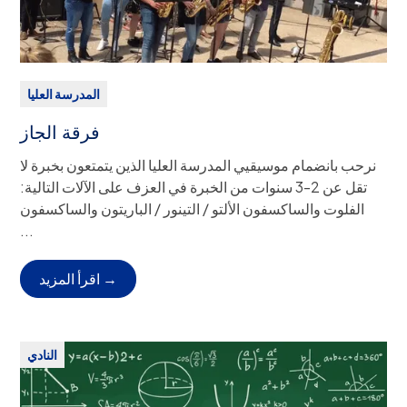
يورو سنوياً.
المدرسة العليا
فرقة الجاز
نرحب بانضمام موسيقيي المدرسة العليا الذين يتمتعون بخبرة لا
تقل عن 2-3 سنوات من الخبرة في العزف على الآلات التالية:
الفلوت والساكسفون الألتو / التينور / الباريتون والساكسفون
البوق والترومبون / الترومبون / الأوفونيوم والجيتار الكهربائي
...
والبيانو والباص ومجموعة الطبول.
الصف (الصفوف):
9-12
اقرأ المزيد →
الانصراف:
المغادرة المستقلة من الحرم الجامعي (النقل العام أو
العائلي)، أو خدمة حافلات ASP.
موعد الاجتماع
: يحدد فيما بعد
النادي
مشرفو الكلية
السيد هول
وصف النادي:
نحن "فرقة كبيرة" قياسية تعزف مجموعة متنوعة
من الأنماط الموسيقية. وتشمل هذه الأنماط موسيقى البلوز