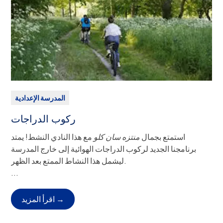
يورو سنوياً.
المدرسة الإعدادية
ركوب الدراجات
استمتع بجمال
منتزه سان كلو
مع هذا النادي النشط! يمتد
برنامجنا الجديد لركوب الدراجات الهوائية إلى خارج المدرسة
ليشمل هذا النشاط الممتع بعد الظهر.
الصف (الصفوف):
6-8
...
الانصراف:
المغادرة المستقلة من الحرم الجامعي (النقل العام أو
العائلي)، أو خدمة حافلات ASP.
اقرأ المزيد →
المشرفون على الكلية
السيد ريدشو
الخميس، 3:45 - 5:00 مساءً.
موعد الاجتماع: