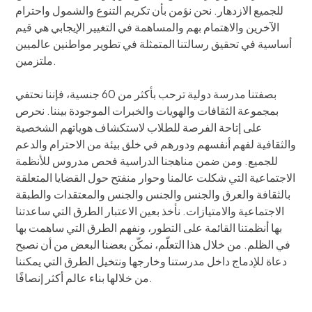
للجميع الازدهار. نحن نؤمن بأن تكريم التنوع والشمول واحترام
الآخرين والاهتمام بهم والمساهمة في التغيير الإيجابي هي قيم
أساسية في تحقيق رسالتنا المتمثلة في تطوير مواطنين عالميين
ملتزمين.
بصفتنا مدرسة دولية ترحب بأكثر من 60 جنسية، فإننا نحتفي
بمجموعة الثقافات والهويات والخبرات الموجودة بيننا. نحرص
على إتاحة الفرصة للطلاب لاستكشاف هوياتهم الشخصية
والثقافية لفهم أنفسهم ودورهم في خلق بيئة من الاحترام والدعم
للجميع. ومن ضمن مناهجنا الدراسية فحص مدروس للأنظمة
الاجتماعية التي شكلت عالمنا وحوار منفتح حول القضايا المتعلقة
بالثقافة والعرق والجنس والجنس والجنس والمعتقدات والطبقة
الاجتماعية والامتيازات. نأخذ بعين الاعتبار الطرق التي ساعدتنا
بها أنظمتنا القائمة على التطور، ونفهم الطرق التي ساهمت بها
في الظلم. من خلال هذا التعلّم، نمكّن بعضنا البعض من أن نصبح
دعاة للإدماج داخل مدرستنا وخارجها ونتخيل الطرق التي يمكننا
من خلالها بناء عالم أكثر إنصافًا.