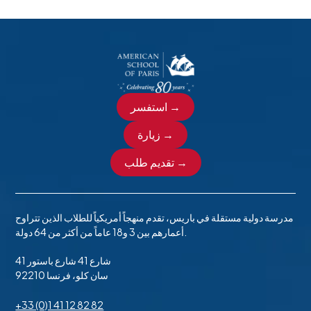
استفسر →
زيارة →
تقديم طلب →
مدرسة دولية مستقلة في باريس، تقدم منهجاً أمريكياً للطلاب الذين تتراوح
أعمارهم بين 3 و18 عاماً من أكثر من 64 دولة.
41 شارع 41 شارع باستور
92210 سان كلو، فرنسا
+33 (0)1 41 12 82 82