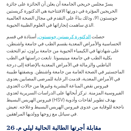
يسرّ مجلس خريجي الجامعة أن يعلن أن الحائزة على جائزة
الخريجين المؤثرة في دورتها الافتتاحية هي الدكتورة كريستين
جونستون 91، وذلك بناءً على التقدم في مجال الصحة العالمية
الذي ساهمت إنجازاتها في العلوم الطبية الحيوية.
حصلت
الدكتورة كريستين جونستون،
أستاذة في قسم
الحساسية والأمراض المعدية بقسم الطب في جامعة واشنطن،
على شهادتها في الكيمياء الحيوية من جامعة براون، ثم التحقت
بكلية الطب في جامعة مينيسوتا. تابعت دراستها في الطب
الباطني والزمالة في الأمراض المعدية بالإضافة إلى درجة
الماجستير في الصحة العامة من جامعة واشنطن. وبصفتها طبيبة
في الأمراض المعدية، قدمت الرعاية للمرضى المصابين بعدوى
فيروس نقص المناعة البشرية وغيرها من حالات العدوى
الفيروسية المزمنة. تركز أبحاثها على الدراسات السريرية لعدوى
فيروس الهربس البسيط (HSV) بهدف تطوير لقاحات وأدوية
ناجحة للوقاية من عدوى فيروس الهربس البسيط وعلاجه. تعيش
في سياتل مع زوجها وولديها المراهقين.
مقابلة أجرتها الطالبة الحالية ليلي م. 26