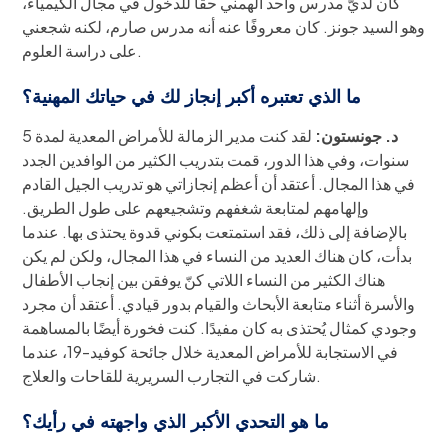
كان لديّ مدرس واحد ألهمني حقًا للدخول في مجال الكيمياء،
وهو السيد جونز. كان معروفًا عنه أنه مدرس صارم، لكنه شجعني
على دراسة العلوم.
ما الذي تعتبره أكبر إنجاز لك في حياتك المهنية؟
د. جونستون:
لقد كنت مدير الزمالة للأمراض المعدية لمدة 5
سنوات، وفي هذا الدور، قمت بتدريب الكثير من الوافدين الجدد
في هذا المجال. أعتقد أن أعظم إنجازاتي هو تدريب الجيل القادم
وإلهامهم لمتابعة شغفهم وتشجيعهم على طول الطريق.
بالإضافة إلى ذلك، فقد استمتعت بكوني قدوة يحتذى بها. عندما
بدأت، كان هناك العديد من النساء في هذا المجال، ولكن لم يكن
هناك الكثير من النساء اللاتي كنّ يوفقن بين إنجاب الأطفال
والأسرة أثناء متابعة الأبحاث والقيام بدور قيادي. أعتقد أن مجرد
وجودي كمثال يُحتذى به كان مفيدًا. كنت فخورة أيضًا بالمساهمة
في الاستجابة للأمراض المعدية خلال جائحة كوفيد-19، عندما
شاركت في التجارب السريرية للقاحات والعلاج.
ما هو التحدي الأكبر الذي واجهته في رأيك؟