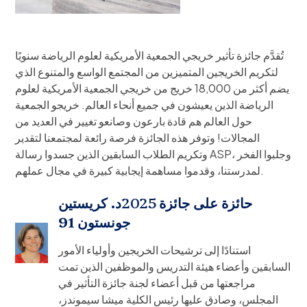
تُقدَّم جائزة تأثير خريجي الجمعية الأمريكية لعلوم الرياضة سنويًا
لتكريم الخريجين المتميزين من المجتمع الواسع والمتنوع الذي
يضم أكثر من 18,000 خريج من خريجي الجمعية الأمريكية لعلوم
الرياضة الذين يعيشون في جميع أنحاء العالم. خريجو الجمعية
حول العالم هم قادة بارعون وصانعو تغيير في العديد من
المجالات! وتوفر هذه الجائزة فرصة رائعة لمجتمعنا لتقدير
وتكريم الطلاب السابقين الذين جسدوا رسالة ASP، وجلبوا الفخر
لمدرستنا، وقدموا مساهمة إيجابية كبيرة في مجال عملهم.
حائزة على جائزة
‍2025
د. كريستين
جونستون 91
استنادًا إلى ترشيحات الخريجين وأولياء الأمور
السابقين وأعضاء هيئة التدريس والموظفين الذين تمت
مراجعتها من قبل أعضاء لجنة جائزة التأثير في
المجلس، وصادق عليها رئيس الكلية ميشا سيموندز،