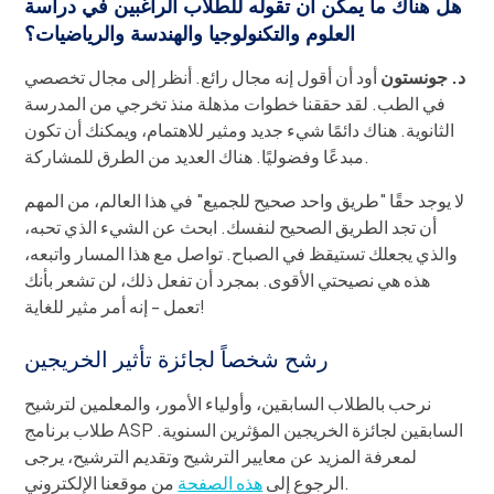
هل هناك ما يمكن أن تقوله للطلاب الراغبين في دراسة
العلوم والتكنولوجيا والهندسة والرياضيات؟
د. جونستون
أود أن أقول إنه مجال رائع. أنظر إلى مجال تخصصي
في الطب. لقد حققنا خطوات مذهلة منذ تخرجي من المدرسة
الثانوية. هناك دائمًا شيء جديد ومثير للاهتمام، ويمكنك أن تكون
مبدعًا وفضوليًا. هناك العديد من الطرق للمشاركة.
لا يوجد حقًا "طريق واحد صحيح للجميع" في هذا العالم، من المهم
أن تجد الطريق الصحيح لنفسك. ابحث عن الشيء الذي تحبه،
والذي يجعلك تستيقظ في الصباح. تواصل مع هذا المسار واتبعه،
هذه هي نصيحتي الأقوى. بمجرد أن تفعل ذلك، لن تشعر بأنك
تعمل - إنه أمر مثير للغاية!
رشح شخصاً لجائزة تأثير الخريجين
نرحب بالطلاب السابقين، وأولياء الأمور، والمعلمين لترشيح
طلاب برنامج ASP السابقين لجائزة الخريجين المؤثرين السنوية.
لمعرفة المزيد عن معايير الترشيح وتقديم الترشيح، يرجى
من موقعنا الإلكتروني.
الرجوع إلى
هذه الصفحة