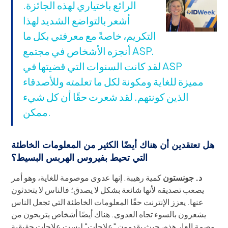
الرائع باختياري لهذه الجائزة.
أشعر بالتواضع الشديد لهذا
التكريم، خاصةً مع معرفتي بكل ما
أنجزه الأشخاص في مجتمع ASP.
لقد كانت السنوات التي قضيتها في ASP
مميزة للغاية ومكونة لكل ما تعلمته وللأصدقاء
الذين كونتهم. لقد شعرت حقًا أن كل شيء
ممكن.
هل تعتقدين أن هناك أيضًا الكثير من المعلومات الخاطئة
التي تحيط بفيروس الهربس البسيط؟
د. جونستون
كمية رهيبة. إنها عدوى موصومة للغاية، وهو أمر
يصعب تصديقه لأنها شائعة بشكل لا يصدق؛ فالناس لا يتحدثون
عنها. يعزز الإنترنت حقًا المعلومات الخاطئة التي تجعل الناس
يشعرون بالسوء تجاه العدوى. هناك أيضًا أشخاص يتربحون من
وصمة العار هذه، حيث يقدمون "علاجات" ليست علاجات حقيقية