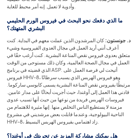
وأدوية لا تعمل. إنه أمر محبط للغاية.
ما الذي دفعك نحو البحث في فيروس الورم الحليمي
البشري المتهتك؟
د. جونستون:
كان المرشدون الذين عملت معهم في البداية. كنت
أعرف أنني أريد العمل في مجال العدوى الفيروسية وشيء
متعلق بعدوى فيروس نقص المناعة البشرية. كنت أرغب حقًا في
العمل في مجال الصحة العالمية، وكان ذلك مستوحى من الوقت
الذي قضيته في برنامج ASP. أتيحت لي فرصة العمل على
فيروس HHV-8، وهو فيروس الهربس الذي يسبب سرطانًا
مرتبطًا بفيروس نقص المناعة البشرية يسمى كابوسي ساركوما.
قادني هذا العمل إلى أوغندا، حيث أجريت أبحاثًا على مدار عامين.
فيروسات الهربس فريدة من نوعها من حيث أنها تسبب عدوى
مزمنة لا يستطيع الناس التخلص منها. إنها مثيرة للاهتمام من
الناحية البيولوجية، وعندما قابلت بعض مرشديني في مشروع
HHV-8، زاد اهتمامي بفيروس الهربس البسيط.
هل يمكنك مشاركة المزيد عن تجربتك في أوغندا؟