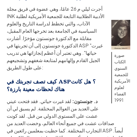
أجرت ليلي م 26 عامًا، وهي عضوة في فريق مجلة
INK الأدبية الطلابية التابعة للجمعية الأمريكية لطلبة
الآداب، والتي تخطط لدراسة التاريخ والعلوم
السياسية في الجامعة بعد تخرجها العام المقبل،
مقابلة مع الدكتورة جونستون مؤخرًا. أشارت
الدكتورة جونستون إلى أن تجربتها في ASP "غيرت
حياتها". وهي تعتبر أن أعظم إنجازاتها هي تدريب
صورة
الجيل القادم وإلهامهم لمتابعة شغفهم وتشجيعهم
الكتاب
على طول الطريق:
السنوي
للجمعية
كيف تصف تجربتك في ASP؟ هل كانت
الأمريكية
لعلوم
هناك لحظات معينة بارزة؟
الفضاء
1991
د. جونستون:
لقد غيرت حياتي. فقد فتحت عيني
على العديد من العوالم المختلفة. لم يسبق لي أن
عشت على المستوى الدولي من قبل. لقد كونت
صداقات عشت في جميع أنحاء العالم، وخضت العديد من
التجارب المختلفة. كما حظيت بمعلمين رائعين في ASP أيضاً.