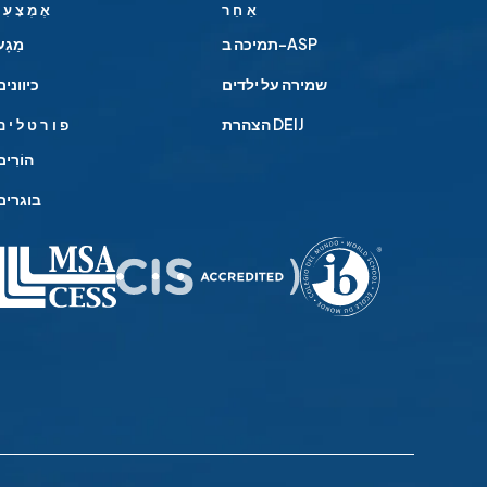
אַחֵר
אֶמְצָעִי
תמיכה ב-ASP
מַגָע
שמירה על ילדים
כיוונים
הצהרת DEIJ
פורטלים
הוֹרִים
בוגרים