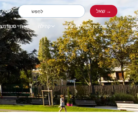
שאל →
לִקְנוֹת
תוכניות אנגלית וחגים
קהילה
חיי סטודנטי