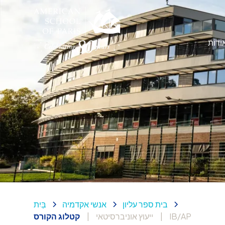
וֹדוֹת
בית ספר עליון
אנשי אקדמיה
בַּיִת
IB/AP
|
ייעוץ אוניברסיטאי
|
קטלוג הקורס