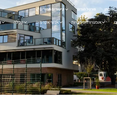
מַתָן
פורטל הורים
קישורים מהירים
ם
אומנויות ופעילויות
אנשי אקדמיה
קבלה
א