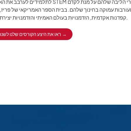
לתלמידים לערבב את האמנויות, השפות, קורסי STEM 
ורבות עמוקה בחינוך שלהם. בבית הספר האמריקאי של פריז, א
קפדנות אקדמית, הזדמנויות בעולם האמיתי והזדמנויות יצירתיות בתוך ומחוץ לכיתה.
ראו את היצע הקורסים שלנו לשנת הלימודים 2026/27 →