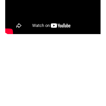
Acceptations dans
les universités
Un lycée d’excellence pour des parcours
universitaires internationaux