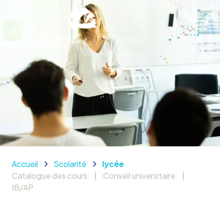
Accueil
Scolarité
lycée
Catalogue des cours
|
Conseil universitaire
|
IB/AP