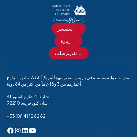
استفسر →
زيارة →
تقديم طلب →
مدرسة دولية مستقلة في باريس، تقدم منهجاً أمريكياً للطلاب الذين تتراوح
أعمارهم بين 3 و18 عاماً من أكثر من 64 دولة.
41 شارع 41 شارع باستور
92210 سان كلو، فرنسا
+33 (0)1 41 12 82 82