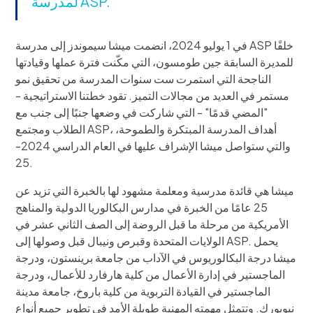
لمدرسة ASP.
في 1 يوليو 2024، انضمت ميشا سيموندز إلى مدرسة ASP خلفًا
للمديرة السابقة جين طومسون، التي مكّنت فترة عملها وقيادتها
الناجحة التي استمرت ست سنوات المدرسة من تحقيق نمو
مستمر في العديد من مجالات التميز. تقود خطتنا الاستراتيجية -
"المضي قدمًا" - التي شاركت في وضعها جنبًا إلى جنب مع
الطلاب ومجتمع ASP، أهداف المدرسة المبتكرة والطموحة،
والتي ستواصل ميشا الإشراف عليها في العام الدراسي 2024-
25.
ميشا هي قائدة مدرسية ومعلمة مشهود لها بالخبرة التي تزيد عن
25 عامًا من الخبرة في مدارس البكالوريا الدولية والمناهج
الأمريكية من مرحلة ما قبل الروضة إلى الصف الثاني عشر في
الولايات المتحدة وقبرص ونيبال قبل وصولها إلى ASP. يحمل
ميشا درجة البكالوريوس في الآداب من جامعة برينستون، ودرجة
الماجستير في إدارة الأعمال من كلية هارفارد للأعمال، ودرجة
الماجستير في القيادة التربوية من كلية باروخ، جامعة مدينة
نيويورك. وتتمثل مهمته المهنية طويلة الأمد في تطوير جميع أنواع