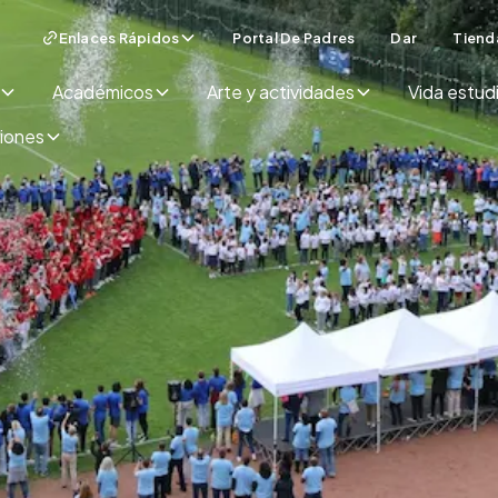
Enlaces Rápidos
Portal De Padres
Dar
Tiend
Académicos
Arte y actividades
Vida estudi
ciones