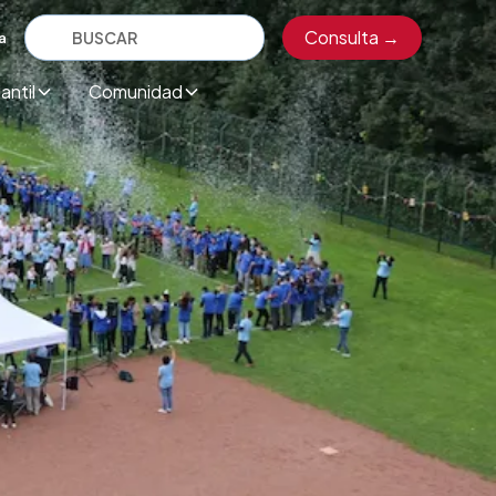
Consulta →
a
antil
Comunidad