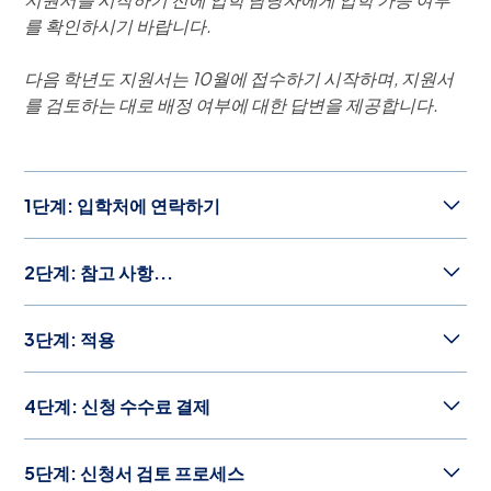
를 확인하시기 바랍니다.
다음 학년도 지원서는 10월에 접수하기 시작하며, 지원서
를 검토하는 대로 배정 여부에 대한 답변을 제공합니다.
1단계: 입학처에 연락하기
ASP가 여러분의 가족에게 적합한 선택인가요? 지식이 풍
2단계: 참고 사항...
부한 입학팀이 ASP 커뮤니티에 대한 개별적인 소개를 해
드릴 준비가 되어 있습니다.
admissions@asparis.fr
으로
제 아이는 어느 학년에 지원
메시지를 보내 대화를 시작하세요. 또는 입학팀과 함께
캠
3단계: 적용
해야 하나요?
퍼스 투어를 예약하여
ASP 경험을 직접 보고 체험할 수 있
습니다.
신청할 준비가 되셨나요?
4단계: 신청 수수료 결제
지원 절차를 시작하기 전에 자녀에게 맞는 학년 배정(학년
참고:
입학 미팅과 학교 투어는 예약을 통해서만 가능합니
지원 절차는 간단하며 전적으로 온라인으로 진행됩니다.
지원서 작성을 완료하신 후, €1,450의 지원비를 납부해 주
별 배정 차트:
2025-26
,
2026-27
)을 선택했는지 확인하
다.
도움이 필요하시면
입학팀에서
도와드리겠습니다. 지원할
5단계: 신청서 검토 프로세스
십시오. 해당 금액이 입금된 후 심사 절차를 시작합니다.
시기 바랍니다.